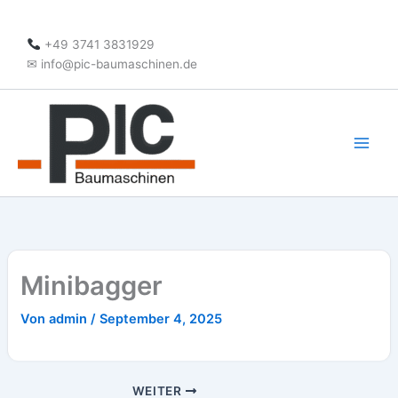
Zum
Inhalt
+49 3741 3831929
springen
✉ info@pic-baumaschinen.de
Minibagger
Von
admin
/
September 4, 2025
WEITER